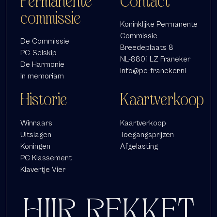
Permanente
Contact
commissie
Koninklijke Permanente
Commissie
De Commissie
Breedeplaats 8
PC-Selskip
NL-8801 LZ Franeker
De Harmonie
info@pc-franeker.nl
In memoriam
Historie
Kaartverkoop
Winnaars
Kaartverkoop
Uitslagen
Toegangsprijzen
Koningen
Afgelasting
PC Klassement
Klavertje Vier
HJIR REKKET