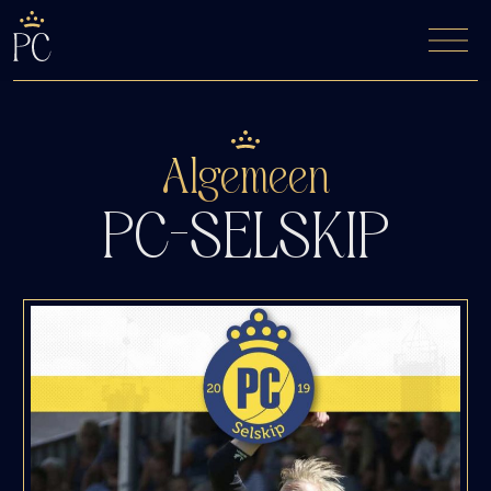
De Fyfde Woansdei
Kaartverkoop
Algemeen
PC-SELSKIP