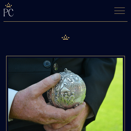
De Fyfde Woansdei
Kaartverkoop