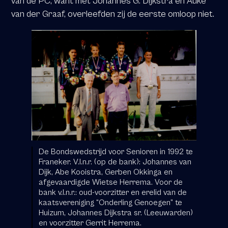
van de PC, want met Johannes G. Dijkstra en Auke
van der Graaf, overleefden zij de eerste omloop niet.
De Bondswedstrijd voor Senioren in 1992 te
Franeker. V.l.n.r. (op de bank): Johannes van
Dijk, Abe Kooistra, Gerben Okkinga en
afgevaardigde Wietse Herrema. Voor de
bank v.l.n.r.: oud-voorzitter en erelid van de
kaatsvereniging “Onderling Genoegen” te
Huizum, Johannes Dijkstra sr. (Leeuwarden)
en voorzitter Gerrit Herrema.