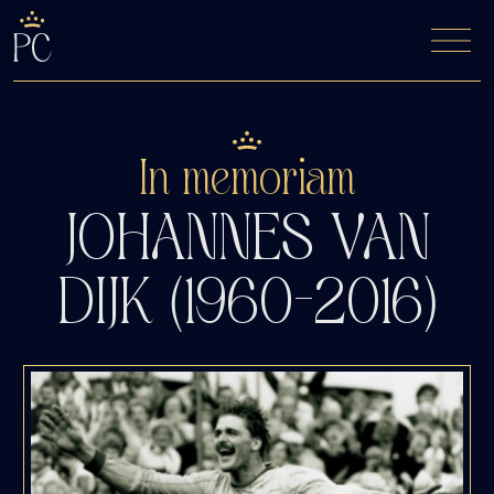
De Fyfde Woansdei
Kaartverkoop
In memoriam
JOHANNES VAN
DIJK (1960-2016)