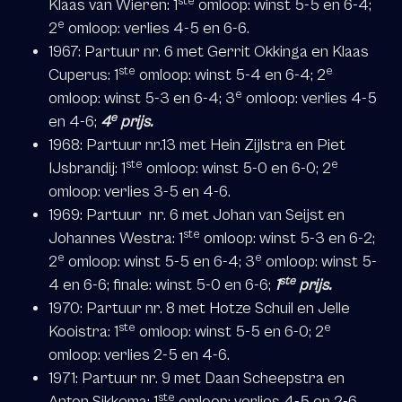
ste
Klaas van Wieren: 1
omloop: winst 5-5 en 6-4;
e
2
omloop: verlies 4-5 en 6-6.
1967: Partuur nr. 6 met Gerrit Okkinga en Klaas
ste
e
Cuperus: 1
omloop: winst 5-4 en 6-4; 2
e
omloop: winst 5-3 en 6-4; 3
omloop: verlies 4-5
e
en 4-6;
4
prijs.
1968: Partuur nr.13 met Hein Zijlstra en Piet
ste
e
IJsbrandij: 1
omloop: winst 5-0 en 6-0; 2
omloop: verlies 3-5 en 4-6.
1969: Partuur nr. 6 met Johan van Seijst en
ste
Johannes Westra: 1
omloop: winst 5-3 en 6-2;
e
e
2
omloop: winst 5-5 en 6-4; 3
omloop: winst 5-
ste
4 en 6-6; finale: winst 5-0 en 6-6;
1
prijs.
1970: Partuur nr. 8 met Hotze Schuil en Jelle
ste
e
Kooistra: 1
omloop: winst 5-5 en 6-0; 2
omloop: verlies 2-5 en 4-6.
1971: Partuur nr. 9 met Daan Scheepstra en
ste
Anton Sikkema: 1
omloop: verlies 4-5 en 2-6.