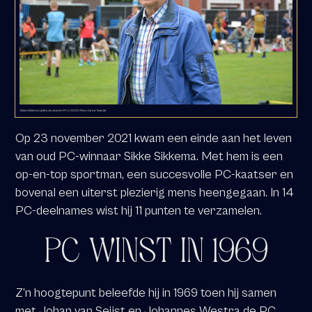
Sikke Sikkema tijdens de Junioren PC in 2020 (Foto: Carina Twerda)
Op 23 november 2021 kwam een einde aan het leven
van oud PC-winnaar Sikke Sikkema. Met hem is een
op-en-top sportman, een succesvolle PC-kaatser en
bovenal een uiterst plezierig mens heengegaan. In 14
PC-deelnames wist hij 11 punten te verzamelen.
PC WINST IN 1969
Z’n hoogtepunt beleefde hij in 1969 toen hij samen
met Johan van Seijst en Johannes Westra de PC