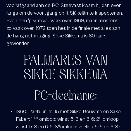
voorafgaand aan de PC. Steevast kwam hij dan even
langs om de voortgang op It Sjûkelân te inspecteren.
Even een ‘praatsie’. Vaak over 1969, maar minstens
zo vaak over 1972 toen het in de finale met alles aan
de hang net misging. Sikke Sikkema is 80 jaar
geworden.
PALMARES VAN
SIKKE SIKKEMA
PC-deelname:
1960: Partuur nr. 15 met Sikke Bouwma en Sake
ste
e
Faber: 1
omloop: winst 5-3 en 6-6; 2
omloop:
e
winst 5-3 en 6-6; 3
omloop: verlies 5-5 en 6-8 :