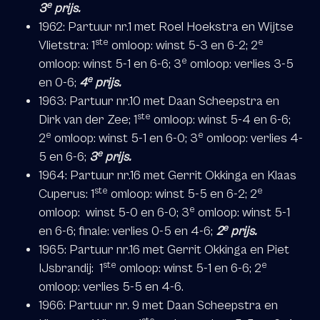
e
3
prijs.
1962: Partuur nr.1 met Roel Hoekstra en Wijtse
ste
e
Vlietstra: 1
omloop: winst 5-3 en 6-2; 2
e
omloop: winst 5-1 en 6-6; 3
omloop: verlies 3-5
e
en 0-6;
4
prijs.
1963: Partuur nr.10 met Daan Scheepstra en
ste
Dirk van der Zee; 1
omloop: winst 5-4 en 6-6;
e
e
2
omloop: winst 5-1 en 6-0; 3
omloop: verlies 4-
e
5 en 6-6;
3
prijs.
1964: Partuur nr.16 met Gerrit Okkinga en Klaas
ste
e
Cuperus: 1
omloop: winst 5-5 en 6-2; 2
e
omloop: winst 5-0 en 6-0; 3
omloop: winst 5-1
e
en 6-6; finale: verlies 0-5 en 4-6;
2
prijs.
1965: Partuur nr.16 met Gerrit Okkinga en Piet
ste
e
IJsbrandij: 1
omloop: winst 5-1 en 6-6; 2
omloop: verlies 5-5 en 4-6.
1966: Partuur nr. 9 met Daan Scheepstra en