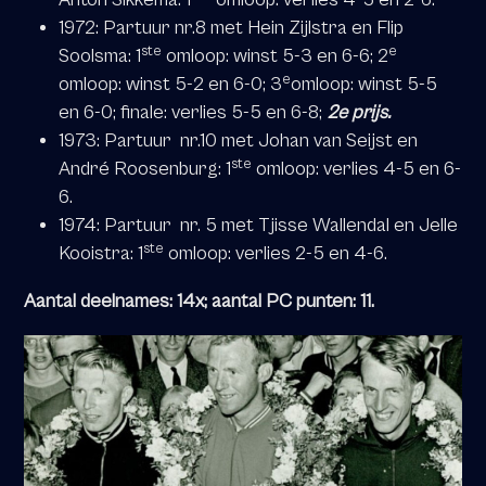
1972: Partuur nr.8 met Hein Zijlstra en Flip
ste
e
Soolsma: 1
omloop: winst 5-3 en 6-6; 2
e
omloop: winst 5-2 en 6-0; 3
omloop: winst 5-5
en 6-0; finale: verlies 5-5 en 6-8;
2e prijs.
1973: Partuur nr.10 met Johan van Seijst en
ste
André Roosenburg: 1
omloop: verlies 4-5 en 6-
6.
1974: Partuur nr. 5 met Tjisse Wallendal en Jelle
ste
Kooistra: 1
omloop: verlies 2-5 en 4-6.
Aantal deelnames: 14x; aantal PC punten: 11.