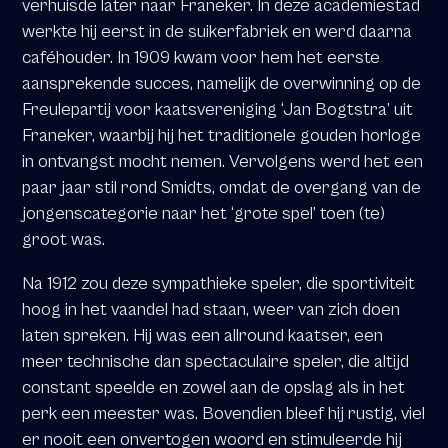
verhuisde later naar Franeker. In deze academiestad
werkte hij eerst in de suikerfabriek en werd daarna
caféhouder. In 1909 kwam voor hem het eerste
aansprekende succes, namelijk de overwinning op de
Freulepartij voor kaatsvereniging ‘Jan Bogtstra’ uit
Franeker, waarbij hij het traditionele gouden horloge
in ontvangst mocht nemen. Vervolgens werd het een
paar jaar stil rond Smidts, omdat de overgang van de
jongenscategorie naar het ‘grote spel’ toen (te)
groot was.
Na 1912 zou deze sympathieke speler, die sportiviteit
hoog in het vaandel had staan, weer van zich doen
laten spreken. Hij was een allround kaatser, een
meer technische dan spectaculaire speler, die altijd
constant speelde en zowel aan de opslag als in het
perk een meester was. Bovendien bleef hij rustig, viel
er nooit een onvertogen woord en stimuleerde hij