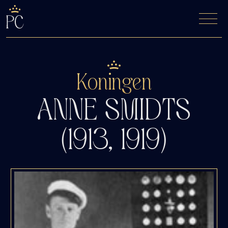
De Fyfde Woansdei
Kaartverkoop
Koningen
ANNE SMIDTS
(1913, 1919)