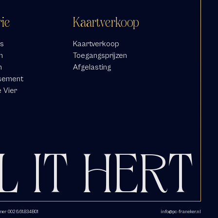
rie
Kaartverkoop
s
Kaartverkoop
n
Toegangsprijzen
n
Afgelasting
sement
e Vier
L IT HERT
r 0026.61.834B01
info@pc-franeker.nl