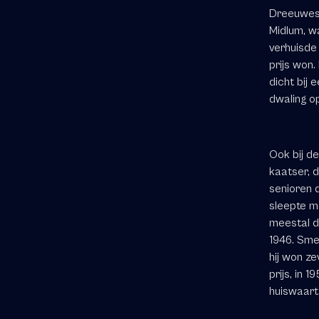
Dreeuwes 
Midlum, wa
verhuisde 
prijs won.
dicht bij
dwaling op
Ook bij de
kaatser, di
senioren d
sleepte me
meestal d
1946. Sme
hij won ze
prijs, in 
huiswaart