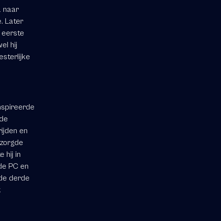
a naar
. Later
n eerste
el hij
sterlijke
ïnspireerde
 de
rijden en
rzorgde
hij in
de PC en
5 de derde
t