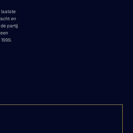
 laatste
racht en
de partij
 een
 1999.