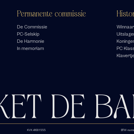
Permanente commissie
Histo
De Commissie
Winnaar
PC-Selskip
Uitslage
De Harmonie
Koninge
In memoriam
PC Klas
Klavertj
KET DE BA
KVK 4100 1555
BTW-numme