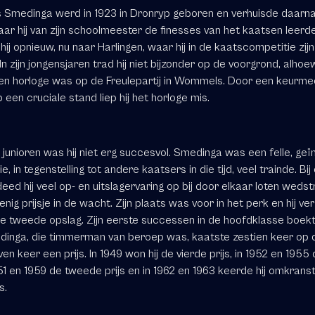
Smedinga werd in 1923 in Dronryp geboren en verhuisde daarn
ar hij van zijn schoolmeester de finesses van het kaatsen leerde
hij opnieuw, nu naar Harlingen, waar hij in de kaatscompetitie zij
 In zijn jongensjaren trad hij niet bijzonder op de voorgrond, alhoew
 een horloge was op de Freulepartij in Wommels. Door een keurmee
 een cruciale stand liep hij het horloge mis.
 junioren was hij niet erg succesvol. Smedinga was een felle, ge
e, in tegenstelling tot andere kaatsers in die tijd, veel trainde. Bij
eed hij veel op­- en uitslagervaring op bij door ­elkaar ­loten wedst
nig prijsje in de wacht. Zijn plaats was voor in het perk en hij ve
e tweede opslag. Zijn eerste successen in de hoofdklasse boekte 
dinga, die timmerman van beroep was, kaatste zestien keer op 
ven keer een prijs. In 1949 won hij de vierde prijs, in 1952 en 195
1951 en 1959 de tweede prijs en in 1962 en 1963 keerde hij omkrans
s.