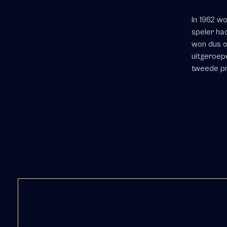
In 1962 wo
speler ha
won dus op
uitgeroepe
tweede pr