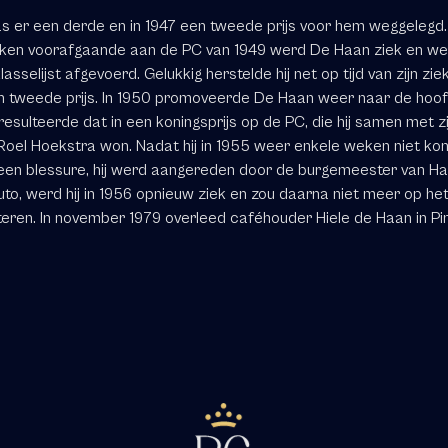
as er een derde en in 1947 een tweede prijs voor hem weggelegd.
ken voorafgaande aan de PC van 1949 werd De Haan ziek en wer
asselijst afgevoerd. Gelukkig herstelde hij net op tijd van zijn zi
n tweede prijs. In 1950 promoveerde De Haan weer naar de hoo
 resulteerde dat in een koningsprijs op de PC, die hij samen met z
 Roel Hoekstra won. Nadat hij in 1955 weer enkele weken niet ko
en blessure, hij werd aangereden door de burgemeester van Ha
uto, werd hij in 1956 opnieuw ziek en zou daarna niet meer op he
teren. In november 1979 overleed caféhouder Hiele de Haan in P