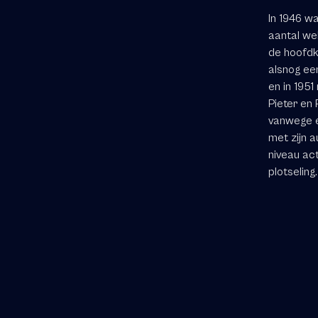
In 1946 w
aantal we
de hoofdkl
alsnog ee
en in 1951
Pieter en
vanwege e
met zijn a
niveau ac
plotseling.