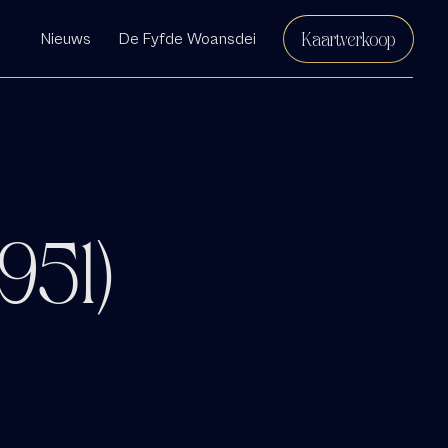
Kaartverkoop
Nieuws
De Fyfde Woansdei
951)