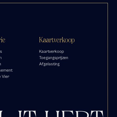
rie
Kaartverkoop
s
Kaartverkoop
n
Toegangsprijzen
n
Afgelasting
sement
e Vier