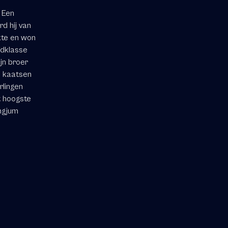
 Een
d hij van
ekte en won
fdklasse
ijn broer
n kaatsen
rlingen
t hoogste
ingjum