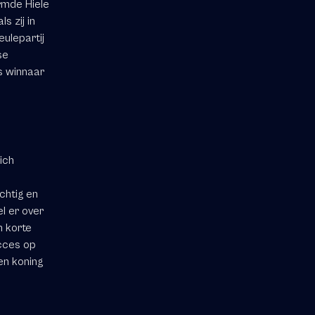
ormde Hiele
 zij in
ulepartij
se
ls winnaar
ich
chtig en
el er over
n korte
cces op
 en koning