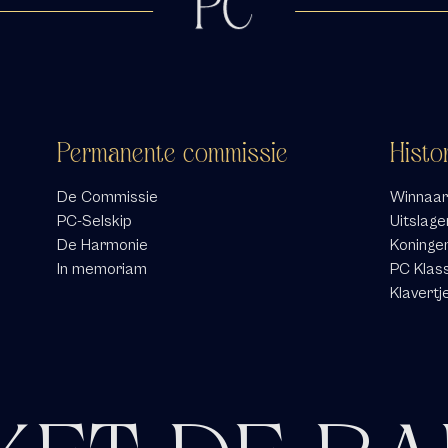
Permanente commissie
Histo
De Commissie
Winnaar
PC-Selskip
Uitslage
De Harmonie
Koninge
In memoriam
PC Klas
Klavertj