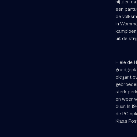
hij zien d
een partu
de volksm
in Wommel
kampioensc
uit de str
Hiele de H
goedgepla
elegant o
gebroeder
sterk perk
en weer w
duur. In 
de PC ople
Klaas Pos