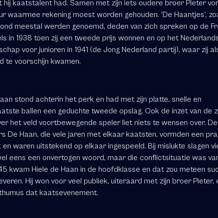
at hij kaatstalent had. Samen met zijn iets oudere broer Pieter v
ur waarmee rekening moest worden gehouden. ‘De Haantjes’, zoals
ond meestal werden genoemd, deden van zich spreken op de Fre
s in 1938 toen zij een tweede prijs wonnen en op het Nederland
hap voor junioren in 1941 (de Jong Nederland partij), waar zij a
ijd te voorschijn kwamen.
aan stond achterin het perk en had met zijn platte, snelle en
atste ballen een geduchte tweede opslag. Ook de inzet van de z
ver het veld voortbewegende speler liet niets te wensen over. De
s De Haan, die vele jaren met elkaar kaatsten, vormden een pra
 en waren uitstekend op elkaar ingespeeld. Bij mislukte slagen vi
el eens een onvertogen woord, maar die conflictsituatie was va
1945 kwam Hiele de Haan in de hoofdklasse en dat zou meteen su
veren. Hij won voor veel publiek, uiteraard met zijn broer Pieter,
thumus dat kaatsevenement.