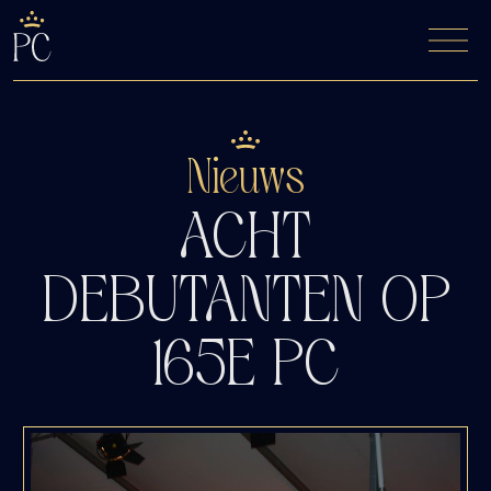
De Fyfde Woansdei
Kaartverkoop
Nieuws
ACHT
DEBUTANTEN OP
165E PC