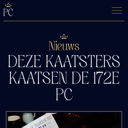
De Fyfde Woansdei
Kaartverkoop
Nieuws
DEZE KAATSTERS
KAATSEN DE 172E
PC