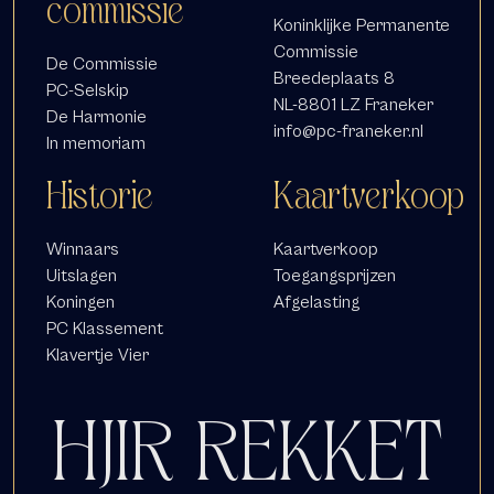
commissie
Koninklijke Permanente
Commissie
De Commissie
Breedeplaats 8
PC-Selskip
NL-8801 LZ Franeker
De Harmonie
info@pc-franeker.nl
In memoriam
Historie
Kaartverkoop
Winnaars
Kaartverkoop
Uitslagen
Toegangsprijzen
Koningen
Afgelasting
PC Klassement
Klavertje Vier
HJIR REKKET