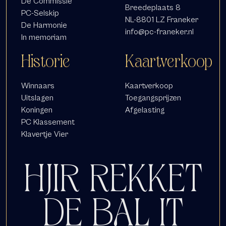
De Commissie
Breedeplaats 8
PC-Selskip
NL-8801 LZ Franeker
De Harmonie
info@pc-franeker.nl
In memoriam
Historie
Kaartverkoop
Winnaars
Kaartverkoop
Uitslagen
Toegangsprijzen
Koningen
Afgelasting
PC Klassement
Klavertje Vier
HJIR REKKET
DE BAL IT