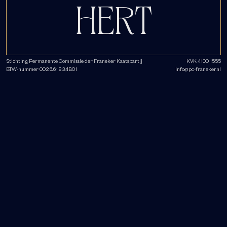
HERT
Stichting Permanente Commissie der Franeker Kaatspartij
KVK 4100 1555
BTW-nummer 0026.61.834B01
info@pc-franeker.nl