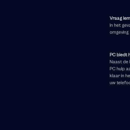
Vraag iem
In het ge
omgeving 
PC biedt h
Naast de 
PC hulp aa
klaar in h
uw telefo