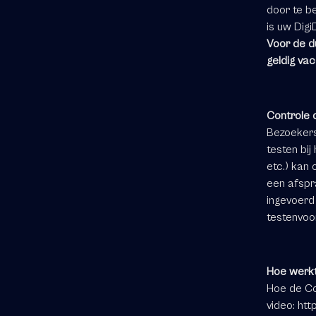
door te b
is uw Digi
Voor de du
geldig vac
Controle 
Bezoekers 
testen bij
etc.) kan
een afspr
ingevoerd
testenvoo
Hoe werk
Hoe de Co
video:
htt