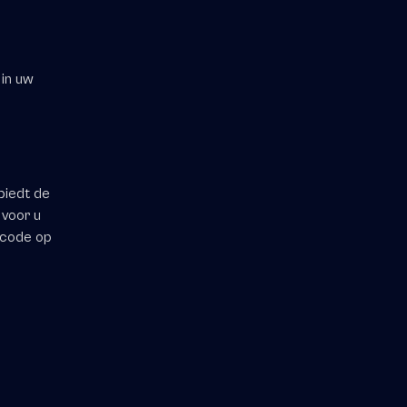
 in uw
biedt de
 voor u
-code op