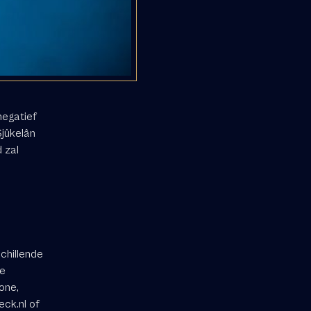
negatief
Sjûkelân
 zal
chillende
de
one,
ck.nl
of