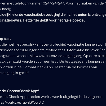
ellen met telefoonnummer 0247-247247. Voor het maken van de
D nodig.
idelijkheid: de vaccinatiebevestiging die na het enten is ontvang
cinatiebewijs. Hetzelfde geldt voor het ‘gele boekje’.
op test
die nog niet beschikken over (volledige) vaccinatie kunnen zich 
 hiervoor speciaal ingerichte testlocaties. Informatie hierover (loc
 opgezocht worden via
www.testenvoortoegang.org
. Op deze site
aak gemaakt worden voor een test. De testgegevens kunnen ver
 worden in de CoronaCheck-app. Testen via de locaties van
rtoegang is gratis!
t de CoronaCheck-App?
ronaCheck-App precies werkt, wordt uitgelegd in de volgende
ps://youtu.be/fuwzLKOwJIQ