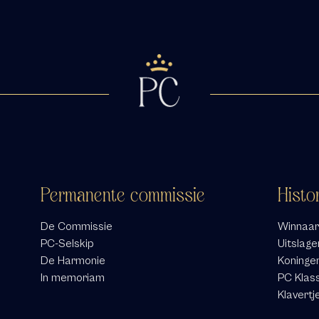
Permanente commissie
Histo
De Commissie
Winnaar
PC-Selskip
Uitslage
De Harmonie
Koninge
In memoriam
PC Klas
Klavertj