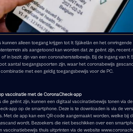
 kunnen alleen toegang krijgen tot It Sjûkelân en het omringende
enterrein als aangetoond kan worden dat ze geënt zijn, recent 
n of in bezit zijn van een coronaherstelbewijs. Bij de ingang van It 
root aantal toegangspoorten zijn, waar het coronabewijs gescand
 combinatie met een geldig toegangsbewijs voor de PC.
op vaccinatie met de CoronaCheck-app
die geënt zijn, kunnen een digitaal vaccinatiebewijs tonen via de
ck-app op de smartphone. Deze is te downloaden is via de vers
s. Met de app kan een QR-code aangemaakt worden, welke bij 
gescand wordt. Bezoekers die niet beschikken over een smartph
 vaccinatiebewijs thuis uitprinten via de website
www.coronache