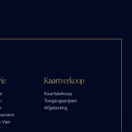
rie
Kaartverkoop
s
Kaartverkoop
n
Toegangsprijzen
n
Afgelasting
sement
e Vier