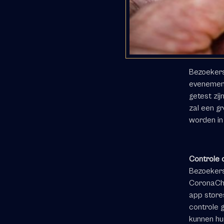
Bezoekers
evenement
getest zij
zal een g
worden in
Controle 
Bezoekers 
CoronaChe
app store
controle 
kunnen hun