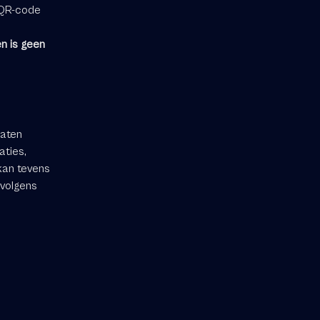
 QR-code
en is geen
laten
aties,
 kan tevens
volgens