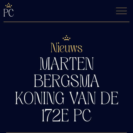
De Fyfde Woansdei
Kaartverkoop
Nieuws
MARTEN
BERGSMA
KONING VAN DE
172E PC