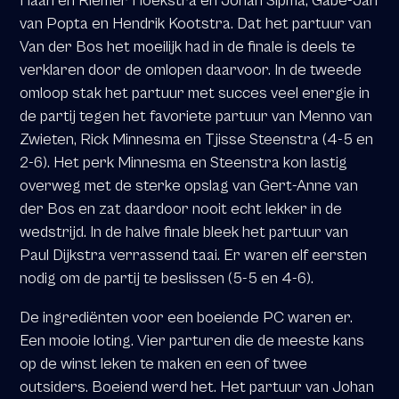
Haan en Riemer Hoekstra en Johan Sipma, Gabe-Jan
van Popta en Hendrik Kootstra. Dat het partuur van
Van der Bos het moeilijk had in de finale is deels te
verklaren door de omlopen daarvoor. In de tweede
omloop stak het partuur met succes veel energie in
de partij tegen het favoriete partuur van Menno van
Zwieten, Rick Minnesma en Tjisse Steenstra (4-5 en
2-6). Het perk Minnesma en Steenstra kon lastig
overweg met de sterke opslag van Gert-Anne van
der Bos en zat daardoor nooit echt lekker in de
wedstrijd. In de halve finale bleek het partuur van
Paul Dijkstra verrassend taai. Er waren elf eersten
nodig om de partij te beslissen (5-5 en 4-6).
De ingrediënten voor een boeiende PC waren er.
Een mooie loting. Vier parturen die de meeste kans
op de winst leken te maken en een of twee
outsiders. Boeiend werd het. Het partuur van Johan