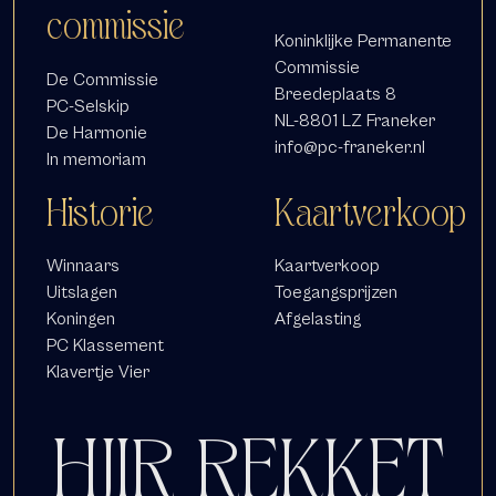
commissie
Koninklijke Permanente
Commissie
De Commissie
Breedeplaats 8
PC-Selskip
NL-8801 LZ Franeker
De Harmonie
info@pc-franeker.nl
In memoriam
Historie
Kaartverkoop
Winnaars
Kaartverkoop
Uitslagen
Toegangsprijzen
Koningen
Afgelasting
PC Klassement
Klavertje Vier
HJIR REKKET