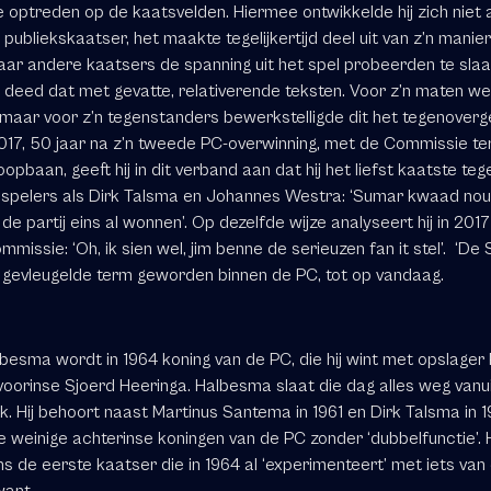
 optreden op de kaatsvelden. Hiermee ontwikkelde hij zich niet a
publiekskaatser, het maakte tegelijkertijd deel uit van z’n manie
aar andere kaatsers de spanning uit het spel probeerden te slaa
deed dat met gevatte, relativerende teksten. Voor z’n maten wer
 maar voor z’n tegenstanders bewerkstelligde dit het tegenoverg
 2017, 50 jaar na z’n tweede PC-overwinning, met de Commissie te
oopbaan, geeft hij in dit verband aan dat hij het liefst kaatste teg
 spelers als Dirk Talsma en Johannes Westra: ‘Sumar kwaad nou
de partij eins al wonnen’. Op dezelfde wijze analyseert hij in 201
missie: ‘Oh, ik sien wel, jim benne de serieuzen fan it stel’. ‘De 
n gevleugelde term geworden binnen de PC, tot op vandaag.
lbesma wordt
in 1964 koning van de PC
, die hij wint met opslager
voorinse Sjoerd Heeringa. Halbesma slaat die dag alles weg vanui
. Hij behoort naast Martinus Santema in 1961 en Dirk Talsma in 1
e weinige achterinse koningen van de PC zonder ‘dubbelfunctie’
ns de eerste kaatser die in 1964 al ‘experimenteert’ met iets van
want.