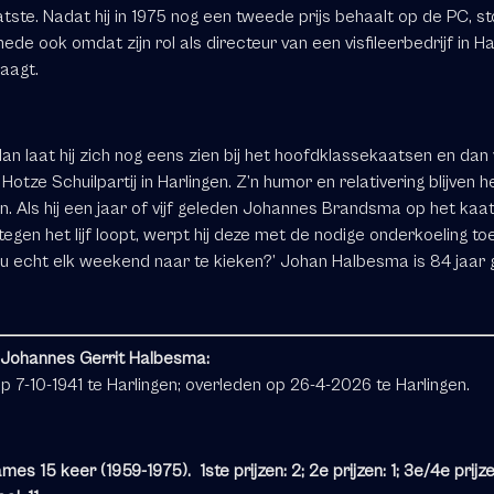
tste. Nadat hij in 1975 nog een tweede prijs behaalt op de PC, sto
ede ook omdat zijn rol als directeur van een visfileerbedrijf in Ha
raagt.
an laat hij zich nog eens zien bij het hoofdklassekaatsen en dan
 Hotze Schuilpartij in Harlingen. Z’n humor en relativering blijven 
. Als hij een jaar of vijf geleden Johannes Brandsma op het kaat
tegen het lijf loopt, werpt hij deze met de nodige onderkoeling toe
nou echt elk weekend naar te kieken?’ Johan Halbesma is 84 jaar
Johannes Gerrit Halbesma:
 7-10-1941 te Harlingen; overleden op 26-4-2026 te Harlingen.
mes 15 keer (1959-1975). 1
ste
prijzen: 2; 2
e
prijzen: 1; 3
e
/4
e
prijze