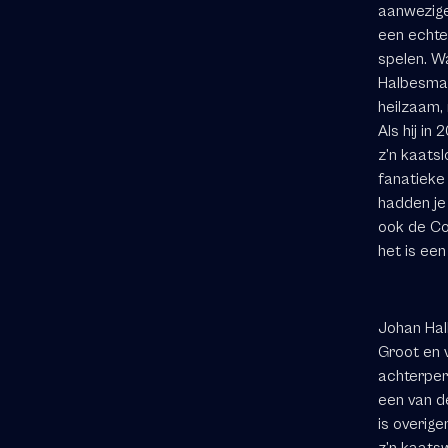
aanwezige
een echte 
spelen. W
Halbesma 
heilzaam,
Als hij in
z’n kaatsl
fanatieke
hadden je 
ook de Com
het is ee
Johan Ha
Groot en 
achterperk
een van d
is overige
z’n kaats