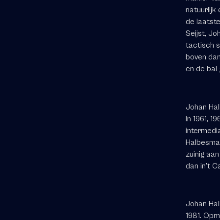
natuurlij
de laatste
Seijst, J
tactisch s
boven dan
en de bal
Johan Hal
In 1961, 1
intermedi
Halbesma 
zuinig aa
dan in’t C
Johan Hal
1981. Opme