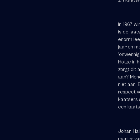
In 1967 wi
is de laat
enorm leef
jaar en me
‘onwennig
Hotze in 
zorgt dit 
aan? Mene
niet aan.
respect v
kaatsers 
een kaats
Johan Hal
manier va