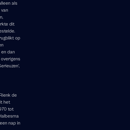
lleen als
r van
n,
kte dit
estelde.
rugblikt op
en
 en dan
7 overigens
Serieuzen’,
 Rienk de
t het
970 tot
. Halbesma
 een nap in