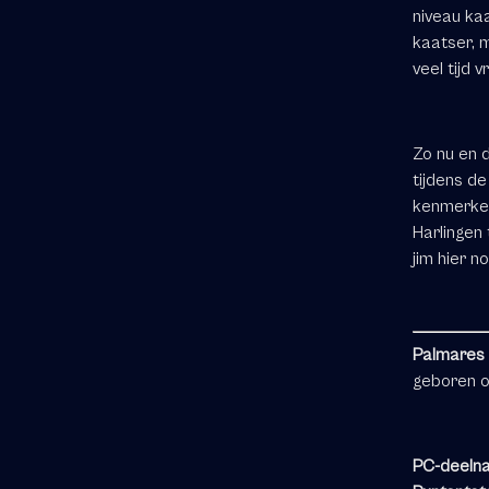
niveau kaa
kaatser, m
veel tijd v
Zo nu en d
tijdens de
kenmerken
Harlingen 
jim hier 
Palmares
geboren op
PC-deelna