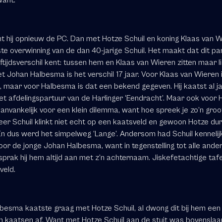
nt hij opnieuw de PC. Dan met Hotze Schuil en koning Klaas van W
ste overwinning van de dan 40-jarige Schuil. Het maakt dat dit pa
tijdsverschil kent: tussen hem en Klaas van Wieren zitten maar li
t Johan Halbesma is het verschil 17 jaar. Voor Klaas van Wieren 
’, maar voor Halbesma is dat een bekend gegeven. Hij kaatst al j
het afdelingspartuur van de Harlinger ‘Eendracht’. Maar ook voor
aanvankelijk voor een klein dilemma, want hoe spreek je zo’n groo
er Schuil klinkt niet echt op een kaatsveld en gewoon Hotze durf
 En dus werd het simpelweg ‘Lange’. Andersom had Schuil kennelij
oor de jonge Johan Halbesma, want in tegenstelling tot alle ande
sprak hij hem altijd aan met z’n achternaam. Jiskefetachtige taf
veld.
besma kaatste graag met Hotze Schuil, al dwong dit bij hem een
n kaatsen af. Want met Hotze Schuil aan de stuit was bovenslaa