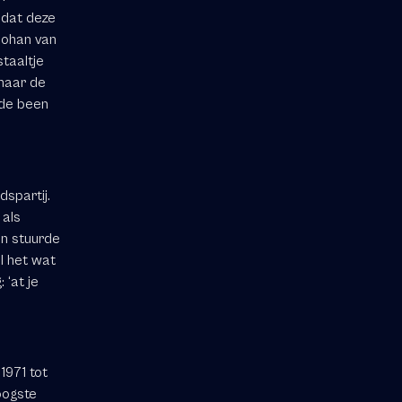
 dat deze
 Johan van
taaltje
 naar de
rde been
spartij.
 als
en stuurde
l het wat
 ‘at je
1971 tot
oogste