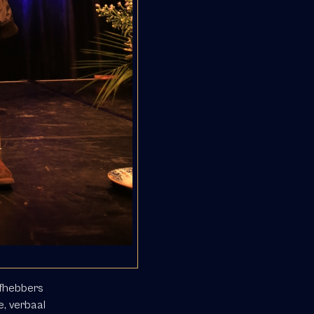
efhebbers
e, verbaal