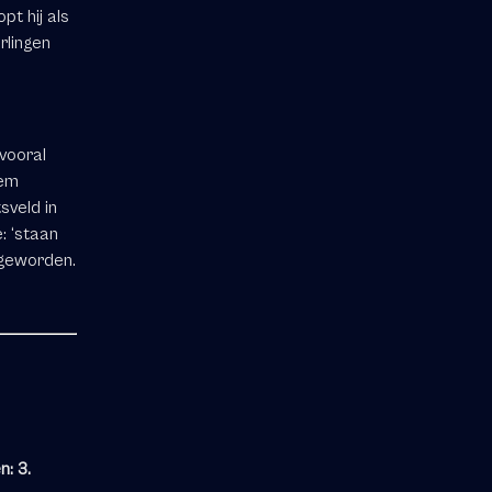
pt hij als
rlingen
 vooral
hem
sveld in
: ‘staan
 geworden.
n: 3.