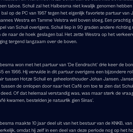
k een taboe. Schuil zal het Halbesma niet kwalijk genomen hebben
 bal op de PC van 1967 tegen het eigenlijk favoriete partuur van
ohannes Westra en Tamme Velstra wél boven sloeg. Een prachtig s
pel van Schuil overigens. Schuil liep in 90 graden andere richting
 de naar de hoek geslagen bal. Het zette Westra op het verkee
 ging tergend langzaam over de boven.
besma won met het partuur van ‘De Eendracht’ drie keer de bond
965 en 1966. Hij vervulde in dit partuur overigens een bijzondere rol
air tussen Hotze Schuil en geheelonthouder Johan Jansen. Jans
tussen de omlopen door naar het Café om toe te zien dat Schui
n deed. Of dat helemaal verstandig was, was maar sterk de vraag:
afé kwamen, bestelden je natuurlik gien Sinas’.
besma maakte 10 jaar deel uit van het bestuur van de KNKB, van 
rkelijk, omdat hij zelf in een deel van deze periode nog op het h