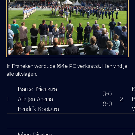
In Franeker wordt de 164e PC verkaatst. Hier vind je
alle uitslagen.
Bauke Triemstra
E
5-0
1.
Alle Jan Anema
2.
B
6-0
Hendrik Kootstra
W
Johan Diertens
D