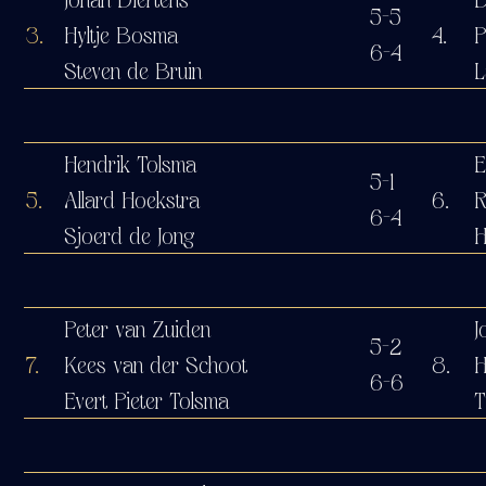
5-5
3.
Hyltje Bosma
4.
P
6-4
Steven de Bruin
L
Hendrik Tolsma
E
5-1
5.
Allard Hoekstra
6.
R
6-4
Sjoerd de Jong
H
Peter van Zuiden
J
5-2
7.
Kees van der Schoot
8.
H
6-6
Evert Pieter Tolsma
T