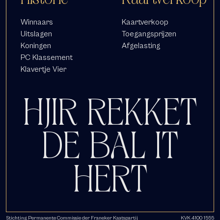
Winnaars
Kaartverkoop
Uitslagen
Toegangsprijzen
Koningen
Afgelasting
PC Klassement
Klavertje Vier
HJIR REKKET
DE BAL IT
HERT
Stichting Permanente Commissie der Franeker Kaatspartij
KVK 4100 1555