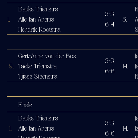
Bauke Triemstra
H
5-5
1.
Alle Jan Anema
5.
A
6-4
Hendrik Kootstra
S
Gert-Anne van der Bos
J
5-5
9.
Taeke Triemstra
14.
J
6-6
Tjisse Steenstra
H
Finale
Bauke Triemstra
J
5-5
1.
Alle Jan Anema
14.
J
6-6