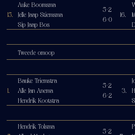
Auke Boomsma
W
5-2
15.
Jelle Jaap Stiemsma
16.
M
6-0
Sip Jaap Bos
D
Tweede omoop
Bauke Triemstra
J
5-2
1.
Alle Jan Anema
3.
H
6-2
Hendrik Kootstra
S
Hendrik Tolsma
P
5-2