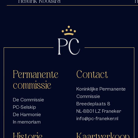
Hendrik Kootstra
H
Permanente
Contact
commissie
Koninklijke Permanente
Commissie
De Commissie
Breedeplaats 8
PC-Selskip
NL-8801 LZ Franeker
De Harmonie
info@pc-franeker.nl
In memoriam
Historie
Kaartverkoop