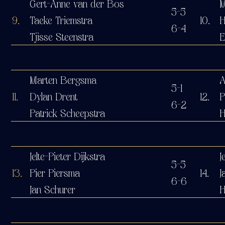
Gert-Anne van der Bos
M
5-5
9.
Taeke Triemstra
10.
H
6-4
Tjisse Steenstra
E
Marten Bergsma
A
5-1
11.
Dylan Drent
12.
P
6-2
Patrick Scheepstra
H
Jelte-Pieter Dijkstra
J
5-5
13.
Pier Piersma
14.
J
6-6
Jan Schurer
H