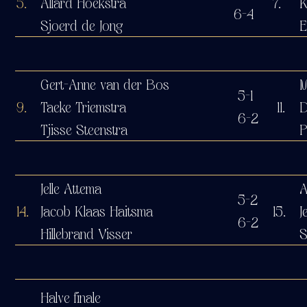
5.
Allard Hoekstra
7.
K
6-4
Sjoerd de Jong
E
Gert-Anne van der Bos
M
5-1
9.
Taeke Triemstra
11.
D
6-2
Tjisse Steenstra
P
Jelle Attema
A
5-2
14.
Jacob Klaas Haitsma
15.
J
6-2
Hillebrand Visser
S
Halve finale