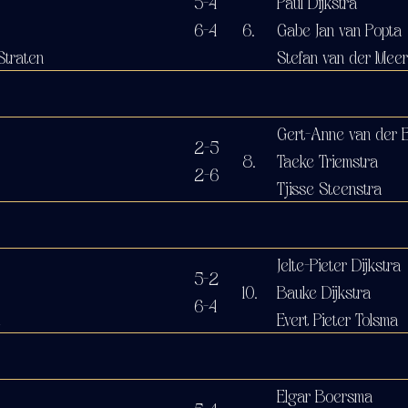
5-4
Paul Dijkstra
6-4
6.
Gabe Jan van Popta
Straten
Stefan van der Meer
Gert-Anne van der 
2-5
8.
Taeke Triemstra
2-6
Tjisse Steenstra
Jelte-Pieter Dijkstra
5-2
10.
Bauke Dijkstra
6-4
Evert Pieter Tolsma
Elgar Boersma