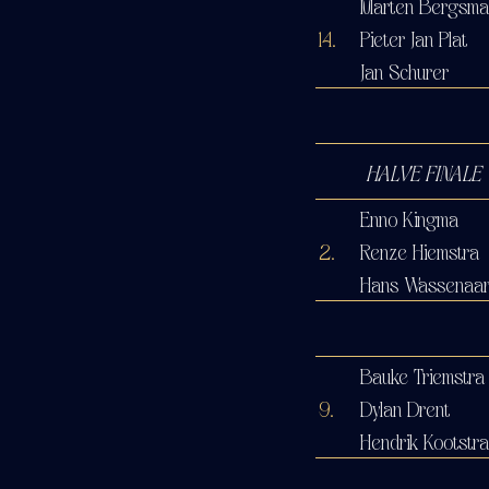
Marten Bergsma
14.
Pieter Jan Plat
Jan Schurer
HALVE FINALE
Enno Kingma
2.
Renze Hiemstra
Hans Wassenaa
Bauke Triemstra
9.
Dylan Drent
Hendrik Kootstr