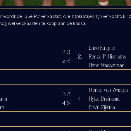
r wordt de 165e PC verkaatst. Alle zitplaatsen zijn verkocht. Er z
 nog wel veldkaarten te koop aan de kassa.
Enno Kingma
5-5
2.
Renze P. Hiemstra
2-6
Hans Wassenaar
Menno van Zwieten
3-5
tsma
4.
Hylke Bruinsma
4-6
tra
Erwin Zijlstra