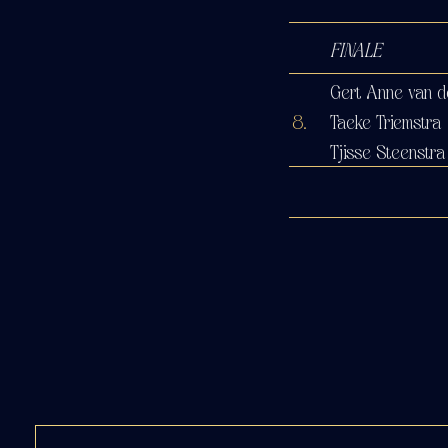
FINALE
Gert Anne van d
8.
Taeke Triemstra
Tjisse Steenstr