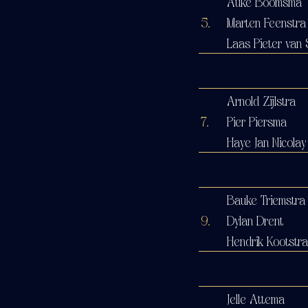
Auke Boomsma
5.
Marten Feenstra
Laas Pieter van 
Arnold Zijlstra
7.
Pier Piersma
Haye Jan Nicolay
Bauke Triemstra
9.
Dylan Drent
Hendrik Kootstra
Jelle Attema