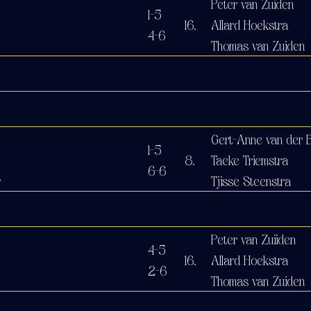
Peter van Zuiden
1-5
16.
Allard Hoekstra
4-6
Thomas van Zuiden
Gert-Anne van der 
1-5
8.
Taeke Triemstra
6-6
r
Tjisse Steenstra
Peter van Zuiiden
4-5
16.
Allard Hoekstra
2-6
a
Thomas van Zuiden