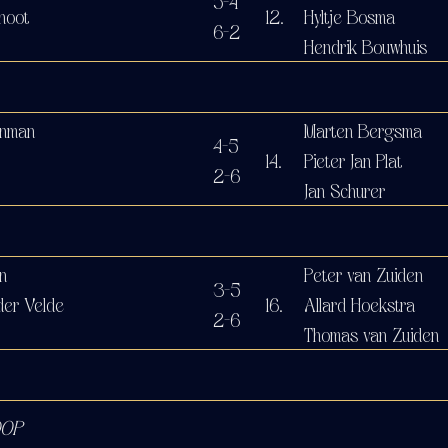
5-4
hoot
12.
Hyltje Bosma
6-2
Hendrik Bouwhuis
inman
Marten Bergsma
4-5
14.
Pieter Jan Plat
2-6
Jan Schurer
n
Peter van Zuiden
3-5
der Velde
16.
Allard Hoekstra
2-6
Thomas van Zuiden
OOP