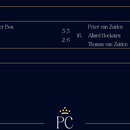
er Bos
Peter van Zuiden
5-5
16.
Allard Hoekstra
2-6
a
Thomas van Zuiden