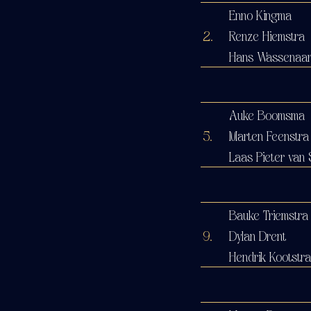
Enno Kingma
2.
Renze Hiemstra
Hans Wassenaa
Auke Boomsma
5.
Marten Feenstra
Laas Pieter van 
Bauke Triemstra
9.
Dylan Drent
Hendrik Kootstra