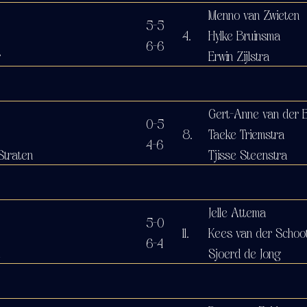
Menno van Zwieten
5-5
4.
Hylke Bruinsma
6-6
r
Erwin Zijlstra
Gert-Anne van der 
0-5
8.
Taeke Triemstra
4-6
Straten
Tjisse Steenstra
Jelle Attema
5-0
11.
Kees van der Schoo
6-4
Sjoerd de Jong