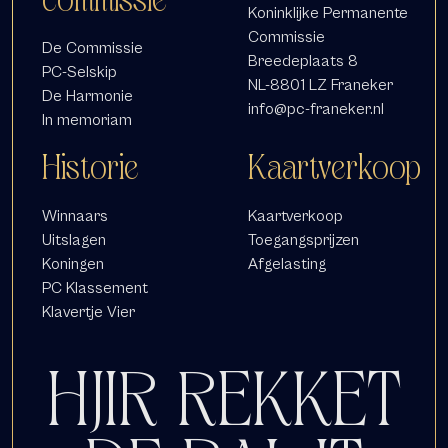
Koninklijke Permanente
Commissie
De Commissie
Breedeplaats 8
PC-Selskip
NL-8801 LZ Franeker
De Harmonie
info@pc-franeker.nl
In memoriam
Historie
Kaartverkoop
Winnaars
Kaartverkoop
Uitslagen
Toegangsprijzen
Koningen
Afgelasting
PC Klassement
Klavertje Vier
HJIR REKKET