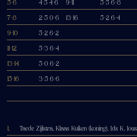
5-6
4-5 4-6
9-11
5-5 6-8
7-8
2-5 0-6
13-16
5-2 6-4
9-10
5-2 6-2
11-12
5-3 6-4
13-14
5-0 6-2
15-16
3-5 6-6
1.
Taede Zijlstra, Klaas Kuiken (koning), Ids K. Jou