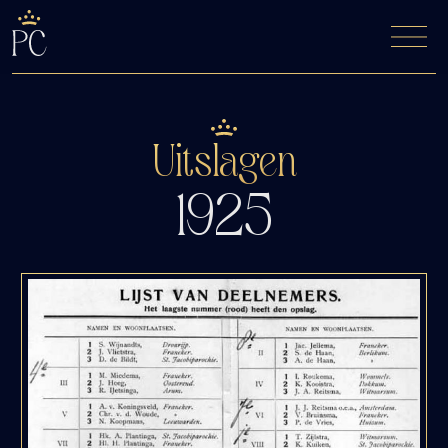
De Fyfde Woansdei
Kaartverkoop
Uitslagen
1925