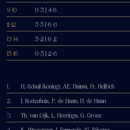
9-10
0-5 | 4-6
11-12
5-5 | 6-8
13-14
5-2 | 6-2
15-16
0-5 | 2-6
1.
H. Schuil (koning), AE. Haima, Fr. Helfrich
2.
J. Rodenhuis, P. de Haan, H. de Haan
3.
Th. van Dijk, L. Heeringa, G. Groen
4.
K. Wassenaar, J. Ferwerda, Sj. Rijpstra