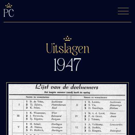
De Fyfde Woansdei
Kaartverkoop
Uitslagen
1947