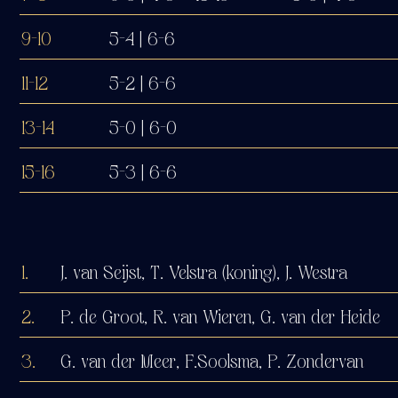
9-10
5-4 | 6-6
11-12
5-2 | 6-6
13-14
5-0 | 6-0
15-16
5-3 | 6-6
1.
J. van Seijst, T. Velstra (koning), J. Westra
2.
P. de Groot, R. van Wieren, G. van der Heide
3.
G. van der Meer, F.Soolsma, P. Zondervan