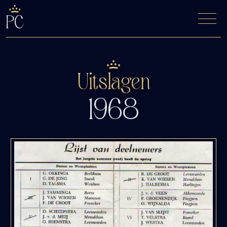
De Fyfde Woansdei
Kaartverkoop
Uitslagen
1968